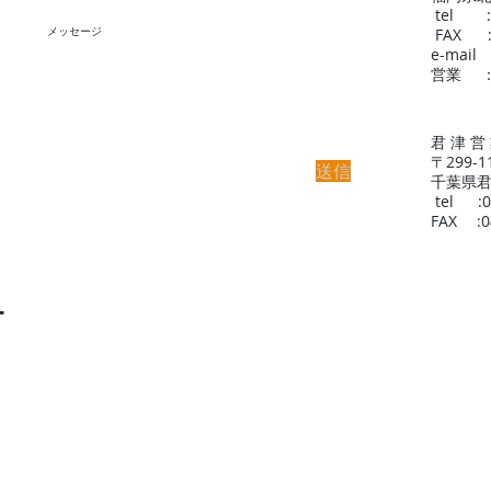
tel :0
FAX :0
e-mail 
営業 ：
君 津 営
〒299-1
送信
千葉県君
tel :0
FAX
:04
ー