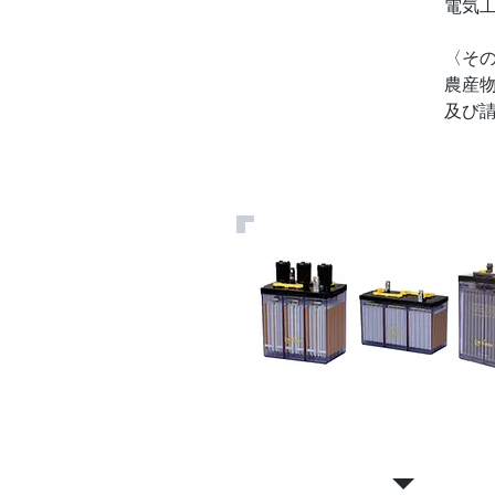
電気
〈そ
農産
及び
産業用蓄電池