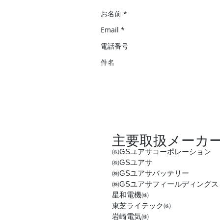
主要取扱メーカ
㈱GSユアサコーポレーション
㈱GSユアサ
㈱GSユアサバッテリー
㈱GSユアサフィールディングス
星和電機㈱
東芝ライテック㈱
岩崎電気㈱