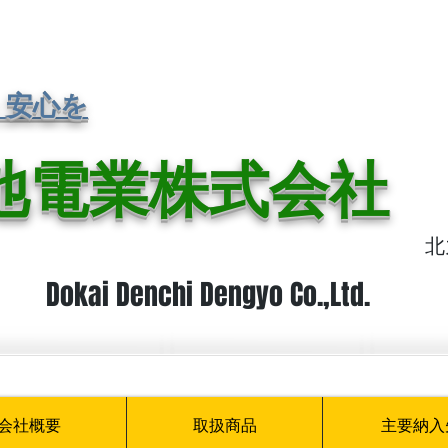
・安心を
池電業株式会社
日本福岡県
北
Dokai Denchi Dengyo Co.,Ltd.
会社概要
取扱商品
主要納入