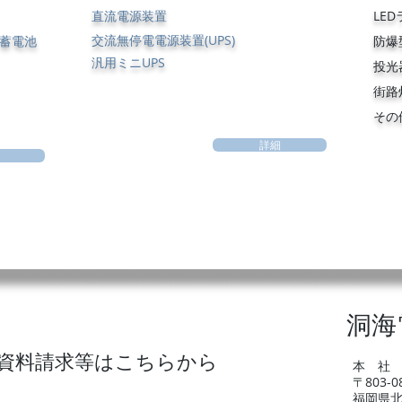
直流電源装置
LE
交流無停電電源装置(UPS)
蓄電池
防爆
汎用ミニUPS
投光
街路
​そ
詳細
洞海
資料請求等はこちらから
本 社
〒803-0
福岡県北