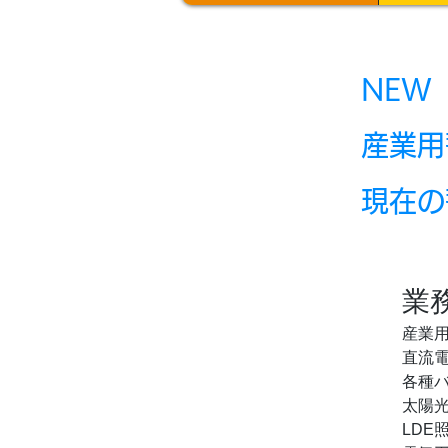
NEW
産業用
現在の
業
産業
直流
​各種
太陽
LDE