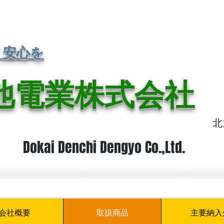
・安心を
池電業株式会社
日本福岡県
北
Dokai Denchi Dengyo Co.,Ltd.
会社概要
取扱商品
主要納入