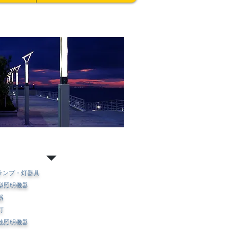
明機器
Dランプ・灯器具
型照明機器
器
灯
の他照明機器