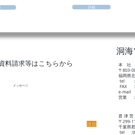
詳細
細
洞海
資料請求等はこちらから
本 社
〒803-0
福岡県北
tel :0
FAX :0
e-mail 
営業 ：
君 津 営
〒299-1
送信
千葉県君
tel :0