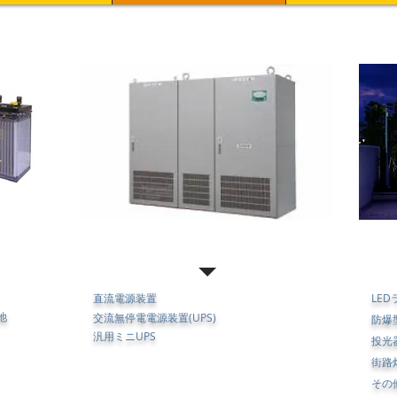
電源装置
照
直流電源装置
LE
池
交流無停電電源装置(UPS)
防爆
汎用ミニUPS
投光
街路
​そ